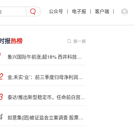
公众号
电子报
客户端
时报
热榜
换一换
象兴国际午前涨;超18% 西井科技提部分要约收购
金,禾实‘业’：前三季度归母净利润为3.91亿元，同比下降4.44%
泰达!推出新型稳定币，任命前白宫顾问博・海因斯执掌美国业务
如意集{团}被证监会立案调查 股票收盘已跌停