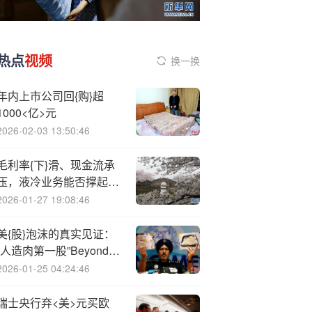
热点
视频
换一换
年内上市公司回{购}超
1000<亿>元
2026-02-03 13:50:46
毛利率{下}滑、现金流承
压，液冷业务能否撑起英
维克的未来？
2026-01-27 19:08:46
美{股}泡沫的真实见证：
“人造肉第一股”Beyond
Meat的别样陨落
2026-01-25 04:24:46
瑞士央行弃<美>元买欧