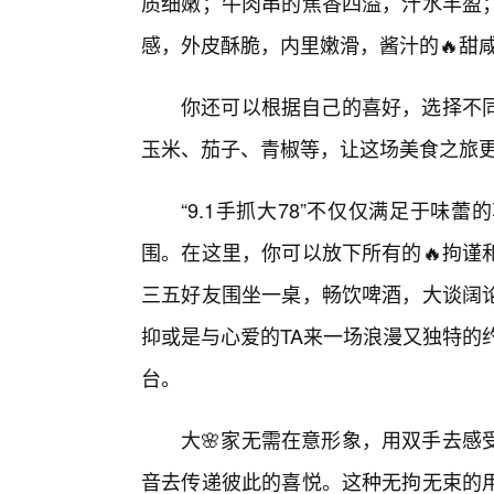
质细嫩；牛肉串的焦香四溢，汁水丰盈
感，外皮酥脆，内里嫩滑，酱汁的🔥甜咸
你还可以根据自己的喜好，选择不
玉米、茄子、青椒等，让这场美食之旅
“9.1手抓大78”不仅仅满足于
围。在这里，你可以放下所有的🔥拘谨
三五好友围坐一桌，畅饮啤酒，大谈阔
抑或是与心爱的TA来一场浪漫又独特的约
台。
大🌸家无需在意形象，用双手去感
音去传递彼此的喜悦。这种无拘无束的用