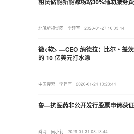
租赁储能新能源场站30%辅助服务
北晚新视觉网
李建军
2026-01-27 16:03:44
微<软> —CEO 纳德拉：比尔・盖茨曾
的 10 亿美元打水漂
中国搜索
李建军
2026-01-24 13:23:44
鲁—抗医药非公开发行股票申请获证
舜网
吴小莉
2026-01-31 08:13:44