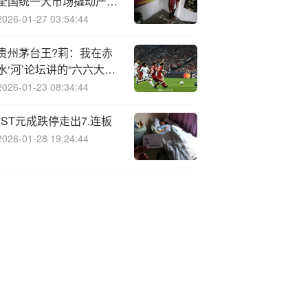
全国统一大市场撬动产业
“双向价值跃迁”
2026-01-27 03:54:44
贵州茅台王?莉：我在赤
水‘河’论坛讲的“六六大顺”
和“十全十美”，还蛮破圈
2026-01-23 08:34:44
的
*ST元成跌停走出7.连板
2026-01-28 19:24:44