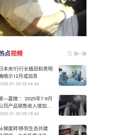
热点
视频
换一换
日本央!行行长植田和男明
确暗示12月或加息
2026-01-29 02:44:44
景—嘉微‘：’2025年7-9月
公司产品销售收入增加且
前期推进的部分项目已顺
2026-01-26 09:18:44
利验收
从梯度转!移到生态共建