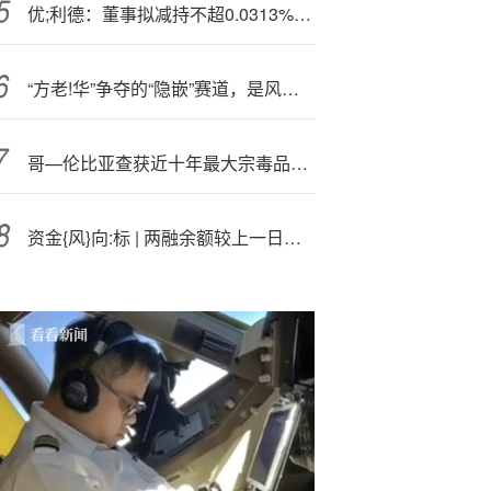
优;利德：董事拟减持不超0.0313%公司股份
“方老!华”争夺的“隐嵌”赛道，是风口还是噱头？
哥—伦比亚查获近十年最大宗毒品案 价值超3亿美元
资金{风}向:标 | 两融余额较上一日增加21.43亿元 汽车行业获融资净买入额居首