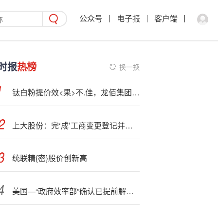
公众号
电子报
客户端
时报
热榜
换一换
钛白粉提价效<果>不.佳，龙佰集团净利下降34％
上大股份：完‘成’工商变更登记并换发营业执照
统联精{密}股价创新高
美国—“政府效率部”确认已提前解散！由特朗普上任首日设立，马斯克领导